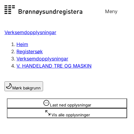
Hopp
Meny
Registersøk
til
Søk
Velg språk
innhald
Verksemdopplysningar
Aksjeselskap
Registrere, endre, slette
Heim
Registersøk
Verksemdopplysningar
Enkeltpersonføretak
V. HANDELAND TRE OG MASKIN
Registrere, endre, slette
Mørk bakgrunn
Lag og foreining
Registrere, endre, slette
Opplysninger er skjult
Last ned opplysningar
Vis alle opplysninger
Fleire organisasjonsformer