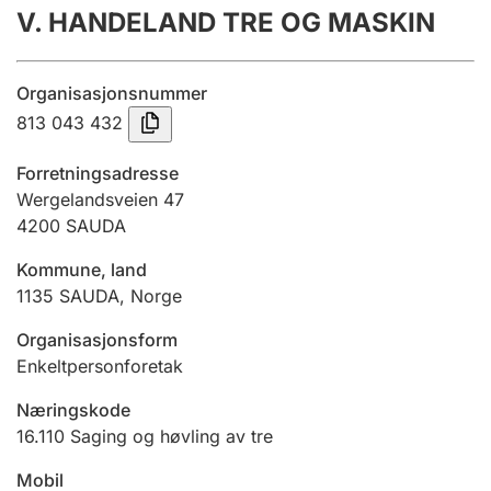
V. HANDELAND TRE OG MASKIN
Årsrekneskap
Innsending og forseinkingsgebyr
Organisasjonsnummer
813 043 432
Tinglysing
Forretningsadresse
Wergelandsveien 47
4200
SAUDA
Jeger
Betaling og jegeravgiftskort
Kommune, land
1135
SAUDA
,
Norge
Ektepaktrettleiaren
Organisasjonsform
Enkeltpersonforetak
Næringskode
Andre tema
16.110
Saging og høvling av tre
Mobil