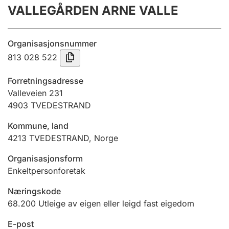
VALLEGÅRDEN ARNE VALLE
Årsrekneskap
Innsending og forseinkingsgebyr
Organisasjonsnummer
813 028 522
Tinglysing
Forretningsadresse
Valleveien 231
4903
TVEDESTRAND
Jeger
Betaling og jegeravgiftskort
Kommune, land
4213
TVEDESTRAND
,
Norge
Ektepaktrettleiaren
Organisasjonsform
Enkeltpersonforetak
Næringskode
Andre tema
68.200
Utleige av eigen eller leigd fast eigedom
E-post