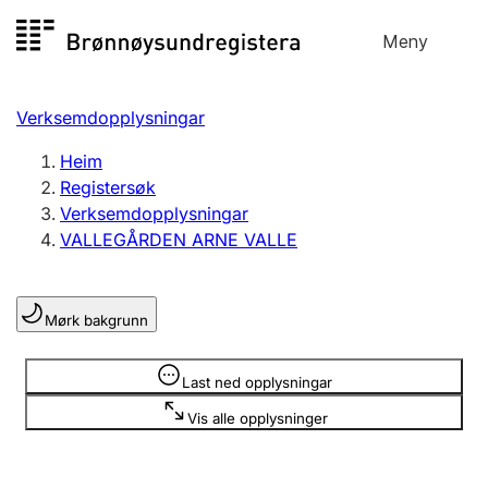
Hopp
Meny
Registersøk
til
Søk
Velg språk
innhald
Verksemdopplysningar
Aksjeselskap
Registrere, endre, slette
Heim
Registersøk
Verksemdopplysningar
Enkeltpersonføretak
VALLEGÅRDEN ARNE VALLE
Registrere, endre, slette
Mørk bakgrunn
Lag og foreining
Registrere, endre, slette
Opplysninger er skjult
Last ned opplysningar
Vis alle opplysninger
Fleire organisasjonsformer