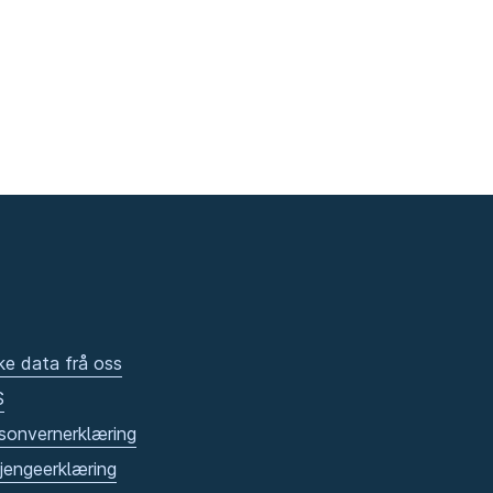
ke data frå oss
S
sonvernerklæring
gjengeerklæring