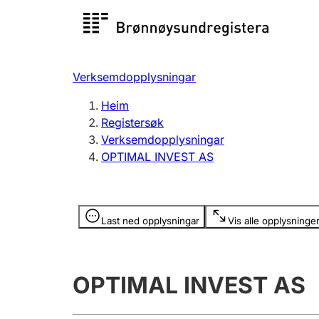
Registersøk
Aksjesel
Registrer
Verksemdopplysningar
Lag og foreining
Fleire
Heim
Registrere, endre, slette
organisa
Registersøk
Verksemdopplysningar
OPTIMAL INVEST AS
Tinglysing
Jeger
Betaling 
Opplysninger er skjult
Last ned opplysningar
Vis alle opplysninge
Andre tema
OPTIMAL INVEST AS