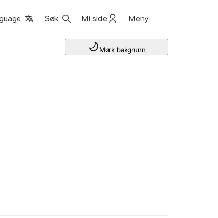
guage
Søk
Mi side
Meny
Mørk bakgrunn