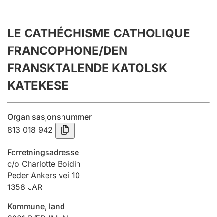
Årsrekneskap
Innsending og forseinkingsgebyr
LE CATHÉCHISME CATHOLIQUE
FRANCOPHONE/DEN
Tinglysing
FRANSKTALENDE KATOLSK
KATEKESE
Jeger
Betaling og jegeravgiftskort
Organisasjonsnummer
813 018 942
Ektepaktrettleiaren
Forretningsadresse
c/o Charlotte Boidin
Peder Ankers vei 10
Andre tema
1358
JAR
Kommune, land