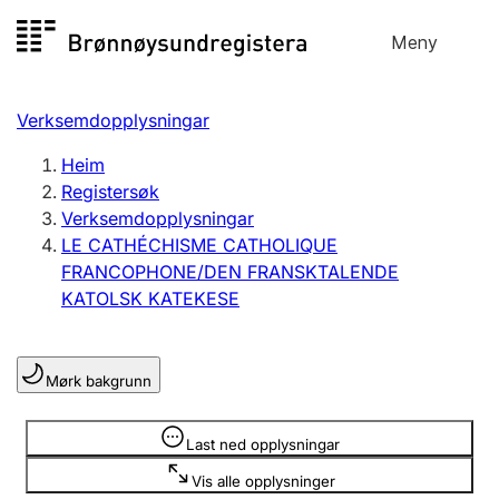
Hopp
Meny
Registersøk
til
Søk
Velg språk
innhald
Verksemdopplysningar
Aksjeselskap
Registrere, endre, slette
Heim
Registersøk
Verksemdopplysningar
Enkeltpersonføretak
LE CATHÉCHISME CATHOLIQUE
Registrere, endre, slette
FRANCOPHONE/DEN FRANSKTALENDE
KATOLSK KATEKESE
Lag og foreining
Registrere, endre, slette
Mørk bakgrunn
Opplysninger er skjult
Last ned opplysningar
Fleire organisasjonsformer
Vis alle opplysninger