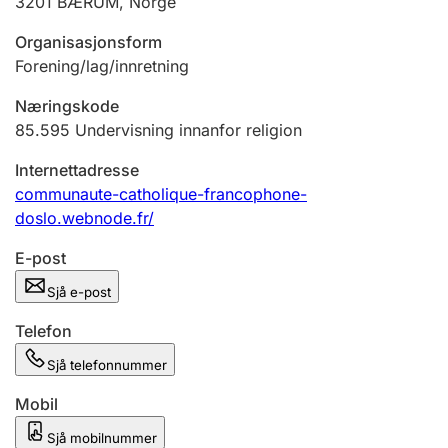
3201
BÆRUM
,
Norge
Organisasjonsform
Forening/lag/innretning
Næringskode
85.595
Undervisning innanfor religion
Internettadresse
communaute-catholique-francophone-
doslo.webnode.fr/
E-post
Sjå e-post
Telefon
Sjå telefonnummer
Mobil
Sjå mobilnummer