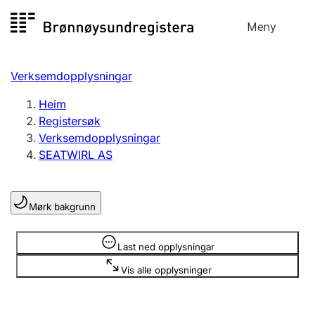
Hopp
Meny
Registersøk
til
Søk
Velg språk
innhald
Verksemdopplysningar
Aksjeselskap
Registrere, endre, slette
Heim
Registersøk
Verksemdopplysningar
Enkeltpersonføretak
SEATWIRL AS
Registrere, endre, slette
Mørk bakgrunn
Lag og foreining
Registrere, endre, slette
Opplysninger er skjult
Last ned opplysningar
Vis alle opplysninger
Fleire organisasjonsformer