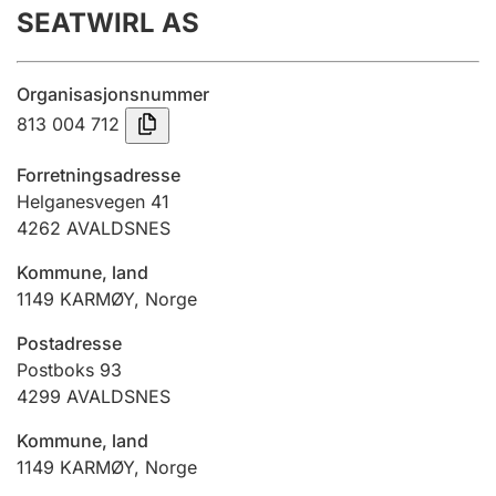
SEATWIRL AS
Årsrekneskap
Innsending og forseinkingsgebyr
Organisasjonsnummer
813 004 712
Tinglysing
Forretningsadresse
Helganesvegen 41
4262
AVALDSNES
Jeger
Betaling og jegeravgiftskort
Kommune, land
1149
KARMØY
,
Norge
Ektepaktrettleiaren
Postadresse
Postboks 93
4299
AVALDSNES
Andre tema
Kommune, land
1149
KARMØY
,
Norge