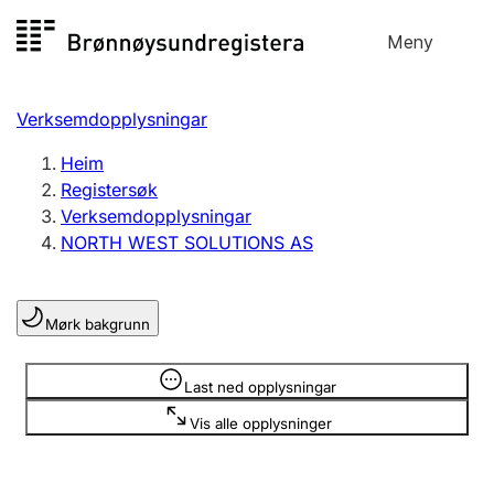
Hopp
Meny
Registersøk
til
Søk
Velg språk
innhald
Verksemdopplysningar
Aksjeselskap
Registrere, endre, slette
Heim
Registersøk
Verksemdopplysningar
Enkeltpersonføretak
NORTH WEST SOLUTIONS AS
Registrere, endre, slette
Mørk bakgrunn
Lag og foreining
Registrere, endre, slette
Opplysninger er skjult
Last ned opplysningar
Vis alle opplysninger
Fleire organisasjonsformer