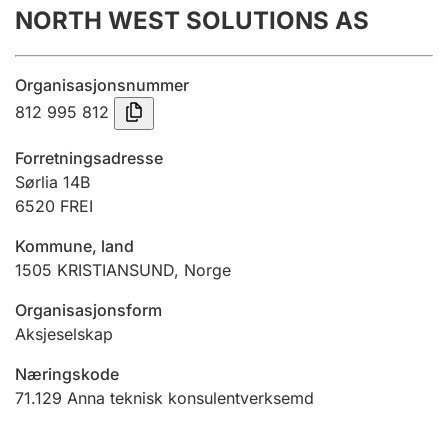
NORTH WEST SOLUTIONS AS
Årsrekneskap
Innsending og forseinkingsgebyr
Organisasjonsnummer
812 995 812
Tinglysing
Forretningsadresse
Sørlia 14B
6520
FREI
Jeger
Betaling og jegeravgiftskort
Kommune, land
1505
KRISTIANSUND
,
Norge
Ektepaktrettleiaren
Organisasjonsform
Aksjeselskap
Næringskode
Andre tema
71.129
Anna teknisk konsulentverksemd