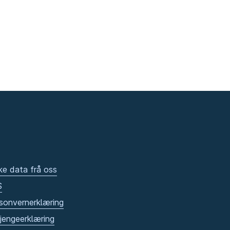
ke data frå oss
S
sonvernerklæring
gjengeerklæring