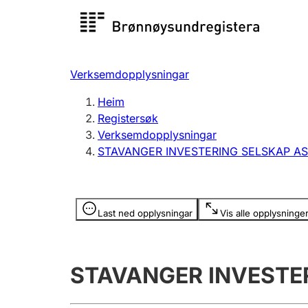
Registersøk
Aksjesel
Registrer
Verksemdopplysningar
Lag og foreining
Fleire
Heim
Registrere, endre, slette
organisa
Registersøk
Verksemdopplysningar
STAVANGER INVESTERING SELSKAP AS
Tinglysing
Jeger
Betaling 
Opplysninger er skjult
Last ned opplysningar
Vis alle opplysninge
Andre tema
STAVANGER INVESTE