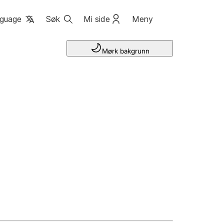
guage
Søk
Mi side
Meny
Mørk bakgrunn