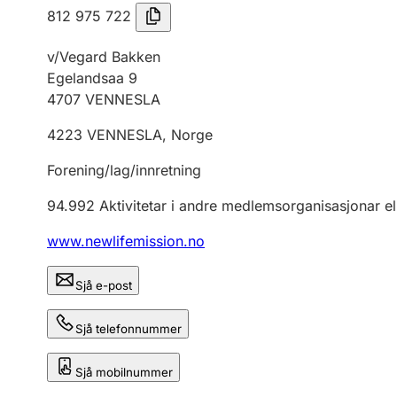
812 975 722
v/Vegard Bakken
Egelandsaa 9
4707
VENNESLA
4223
VENNESLA
,
Norge
Forening/lag/innretning
94.992
Aktivitetar i andre medlemsorganisasjonar el
www.newlifemission.no
Sjå e-post
Sjå telefonnummer
Sjå mobilnummer