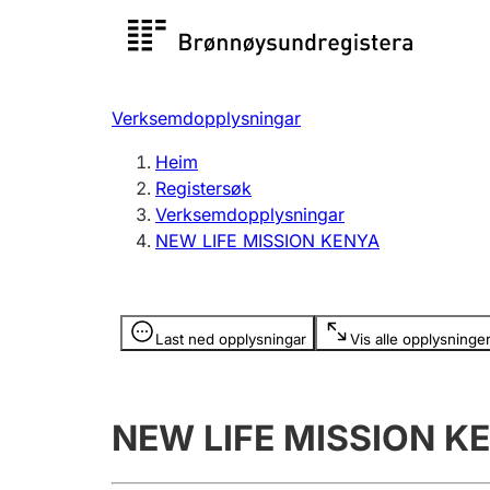
Registersøk
Aksjesel
Registrer
Verksemdopplysningar
Lag og foreining
Fleire
Heim
Registrere, endre, slette
organisa
Registersøk
Verksemdopplysningar
NEW LIFE MISSION KENYA
Tinglysing
Jeger
Betaling 
Opplysninger er skjult
Last ned opplysningar
Vis alle opplysninge
Andre tema
NEW LIFE MISSION K