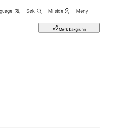
guage
Søk
Mi side
Meny
Mørk bakgrunn