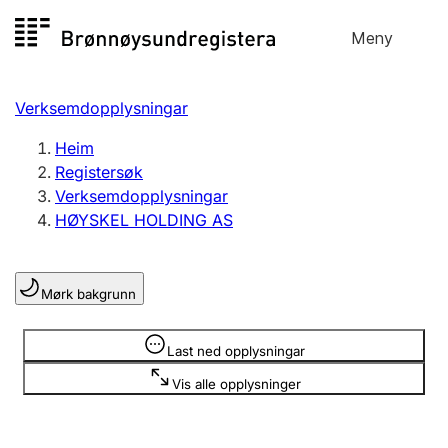
Hopp
Meny
Registersøk
til
Søk
Velg språk
innhald
Verksemdopplysningar
Aksjeselskap
Registrere, endre, slette
Heim
Registersøk
Verksemdopplysningar
Enkeltpersonføretak
HØYSKEL HOLDING AS
Registrere, endre, slette
Mørk bakgrunn
Lag og foreining
Registrere, endre, slette
Opplysninger er skjult
Last ned opplysningar
Vis alle opplysninger
Fleire organisasjonsformer