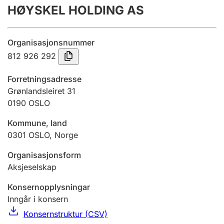
HØYSKEL HOLDING AS
Årsrekneskap
Innsending og forseinkingsgebyr
Organisasjonsnummer
812 926 292
Tinglysing
Forretningsadresse
Grønlandsleiret 31
0190
OSLO
Jeger
Betaling og jegeravgiftskort
Kommune, land
0301
OSLO
,
Norge
Ektepaktrettleiaren
Organisasjonsform
Aksjeselskap
Konsernopplysningar
Andre tema
Inngår i konsern
Konsernstruktur (CSV)