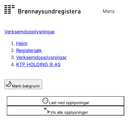
Hopp
Meny
Registersøk
til
Søk
Velg språk
innhald
Verksemdopplysningar
Aksjeselskap
Registrere, endre, slette
Heim
Registersøk
Verksemdopplysningar
Enkeltpersonføretak
KTP HOLDING III AS
Registrere, endre, slette
Mørk bakgrunn
Lag og foreining
Registrere, endre, slette
Opplysninger er skjult
Last ned opplysningar
Vis alle opplysninger
Fleire organisasjonsformer