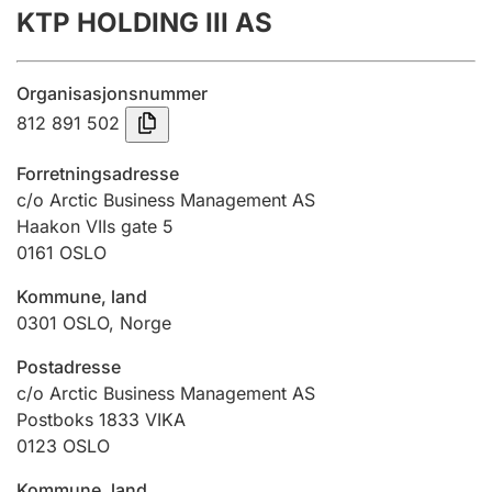
KTP HOLDING III AS
Årsrekneskap
Innsending og forseinkingsgebyr
Organisasjonsnummer
812 891 502
Tinglysing
Forretningsadresse
c/o Arctic Business Management AS
Haakon VIIs gate 5
Jeger
0161
OSLO
Betaling og jegeravgiftskort
Kommune, land
0301
OSLO
,
Norge
Ektepaktrettleiaren
Postadresse
c/o Arctic Business Management AS
Postboks 1833 VIKA
Andre tema
0123
OSLO
Kommune, land