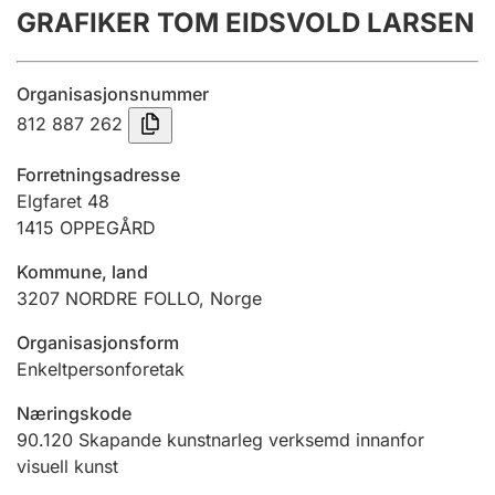
GRAFIKER TOM EIDSVOLD LARSEN
Årsrekneskap
Innsending og forseinkingsgebyr
Organisasjonsnummer
812 887 262
Tinglysing
Forretningsadresse
Elgfaret 48
1415
OPPEGÅRD
Jeger
Betaling og jegeravgiftskort
Kommune, land
3207
NORDRE FOLLO
,
Norge
Ektepaktrettleiaren
Organisasjonsform
Enkeltpersonforetak
Næringskode
Andre tema
90.120
Skapande kunstnarleg verksemd innanfor
visuell kunst