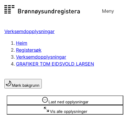
Hopp
Meny
Registersøk
til
Søk
Velg språk
innhald
Verksemdopplysningar
Aksjeselskap
Registrere, endre, slette
Heim
Registersøk
Verksemdopplysningar
Enkeltpersonføretak
GRAFIKER TOM EIDSVOLD LARSEN
Registrere, endre, slette
Mørk bakgrunn
Lag og foreining
Registrere, endre, slette
Opplysninger er skjult
Last ned opplysningar
Vis alle opplysninger
Fleire organisasjonsformer