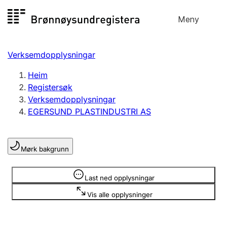
Hopp
Meny
Registersøk
til
Søk
Velg språk
innhald
Verksemdopplysningar
Aksjeselskap
Registrere, endre, slette
Heim
Registersøk
Verksemdopplysningar
Enkeltpersonføretak
EGERSUND PLASTINDUSTRI AS
Registrere, endre, slette
Mørk bakgrunn
Lag og foreining
Registrere, endre, slette
Opplysninger er skjult
Last ned opplysningar
Vis alle opplysninger
Fleire organisasjonsformer