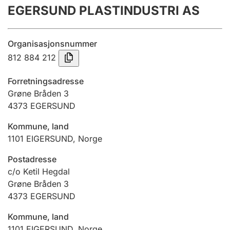
EGERSUND PLASTINDUSTRI AS
Årsrekneskap
Innsending og forseinkingsgebyr
Organisasjonsnummer
812 884 212
Tinglysing
Forretningsadresse
Grøne Bråden 3
4373
EGERSUND
Jeger
Betaling og jegeravgiftskort
Kommune, land
1101
EIGERSUND
,
Norge
Ektepaktrettleiaren
Postadresse
c/o Ketil Hegdal
Grøne Bråden 3
4373
EGERSUND
Andre tema
Kommune, land
1101
EIGERSUND
,
Norge