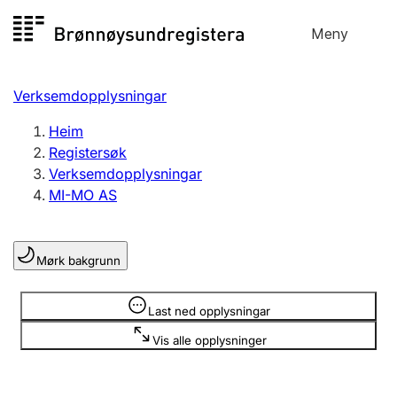
Hopp
Meny
Registersøk
til
Søk
Velg språk
innhald
Verksemdopplysningar
Aksjeselskap
Registrere, endre, slette
Heim
Registersøk
Verksemdopplysningar
Enkeltpersonføretak
MI-MO AS
Registrere, endre, slette
Mørk bakgrunn
Lag og foreining
Registrere, endre, slette
Opplysninger er skjult
Last ned opplysningar
Vis alle opplysninger
Fleire organisasjonsformer