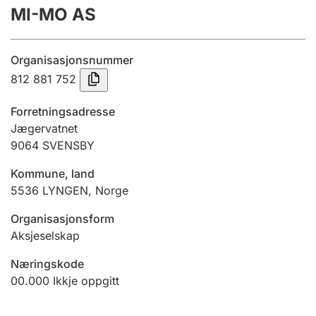
MI-MO AS
Årsrekneskap
Innsending og forseinkingsgebyr
Organisasjonsnummer
812 881 752
Tinglysing
Forretningsadresse
Jægervatnet
9064
SVENSBY
Jeger
Betaling og jegeravgiftskort
Kommune, land
5536
LYNGEN
,
Norge
Ektepaktrettleiaren
Organisasjonsform
Aksjeselskap
Næringskode
Andre tema
00.000
Ikkje oppgitt