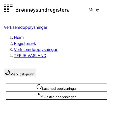
Hopp
Meny
Registersøk
til
Søk
Velg språk
innhald
Verksemdopplysningar
Aksjeselskap
Registrere, endre, slette
Heim
Registersøk
Verksemdopplysningar
Enkeltpersonføretak
TERJE VASLAND
Registrere, endre, slette
Mørk bakgrunn
Lag og foreining
Registrere, endre, slette
Opplysninger er skjult
Last ned opplysningar
Vis alle opplysninger
Fleire organisasjonsformer