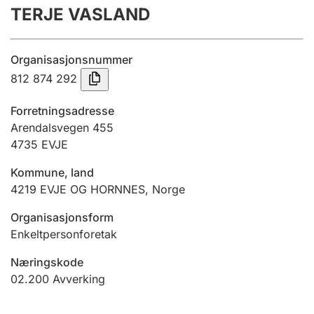
TERJE VASLAND
Årsrekneskap
Innsending og forseinkingsgebyr
Organisasjonsnummer
812 874 292
Tinglysing
Forretningsadresse
Arendalsvegen 455
4735
EVJE
Jeger
Betaling og jegeravgiftskort
Kommune, land
4219
EVJE OG HORNNES
,
Norge
Ektepaktrettleiaren
Organisasjonsform
Enkeltpersonforetak
Næringskode
Andre tema
02.200
Avverking