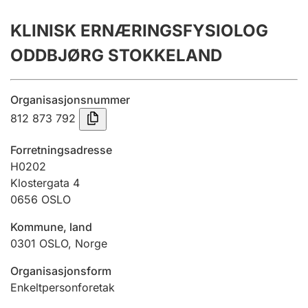
Årsrekneskap
KLINISK ERNÆRINGSFYSIOLOG
Innsending og forseinkingsgebyr
ODDBJØRG STOKKELAND
Tinglysing
Organisasjonsnummer
812 873 792
Jeger
Forretningsadresse
Betaling og jegeravgiftskort
H0202
Klostergata 4
0656
OSLO
Ektepaktrettleiaren
Kommune, land
0301
OSLO
,
Norge
Andre tema
Organisasjonsform
Enkeltpersonforetak