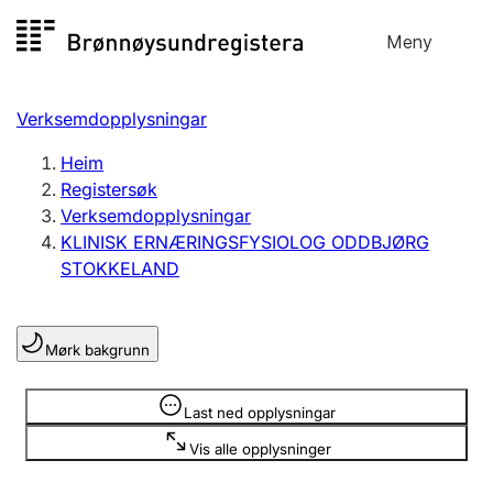
Hopp
Meny
Registersøk
til
Søk
Velg språk
innhald
Verksemdopplysningar
Aksjeselskap
Registrere, endre, slette
Heim
Registersøk
Verksemdopplysningar
Enkeltpersonføretak
KLINISK ERNÆRINGSFYSIOLOG ODDBJØRG
Registrere, endre, slette
STOKKELAND
Lag og foreining
Mørk bakgrunn
Registrere, endre, slette
Opplysninger er skjult
Last ned opplysningar
Fleire organisasjonsformer
Vis alle opplysninger