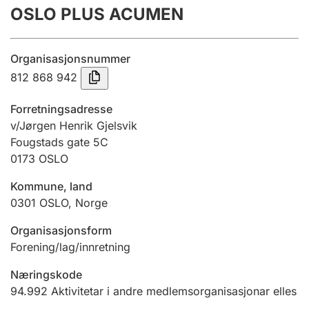
OSLO PLUS ACUMEN
Årsrekneskap
Innsending og forseinkingsgebyr
Organisasjonsnummer
812 868 942
Tinglysing
Forretningsadresse
v/Jørgen Henrik Gjelsvik
Fougstads gate 5C
Jeger
0173
OSLO
Betaling og jegeravgiftskort
Kommune, land
0301
OSLO
,
Norge
Ektepaktrettleiaren
Organisasjonsform
Forening/lag/innretning
Andre tema
Næringskode
94.992
Aktivitetar i andre medlemsorganisasjonar elles