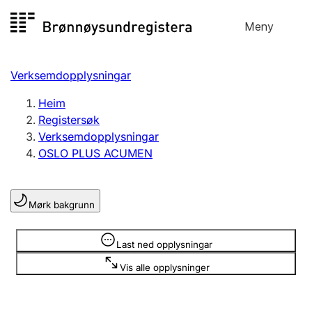
Hopp
Meny
Registersøk
til
Søk
Velg språk
innhald
Verksemdopplysningar
Aksjeselskap
Registrere, endre, slette
Heim
Registersøk
Verksemdopplysningar
Enkeltpersonføretak
OSLO PLUS ACUMEN
Registrere, endre, slette
Mørk bakgrunn
Lag og foreining
Registrere, endre, slette
Opplysninger er skjult
Last ned opplysningar
Vis alle opplysninger
Fleire organisasjonsformer