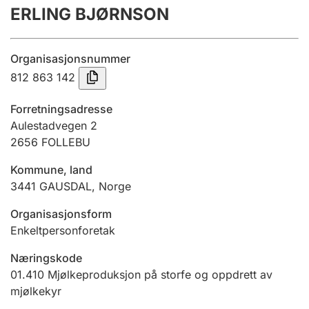
ERLING BJØRNSON
Årsrekneskap
Innsending og forseinkingsgebyr
Organisasjonsnummer
812 863 142
Tinglysing
Forretningsadresse
Aulestadvegen 2
2656
FOLLEBU
Jeger
Betaling og jegeravgiftskort
Kommune, land
3441
GAUSDAL
,
Norge
Ektepaktrettleiaren
Organisasjonsform
Enkeltpersonforetak
Næringskode
Andre tema
01.410
Mjølkeproduksjon på storfe og oppdrett av
mjølkekyr