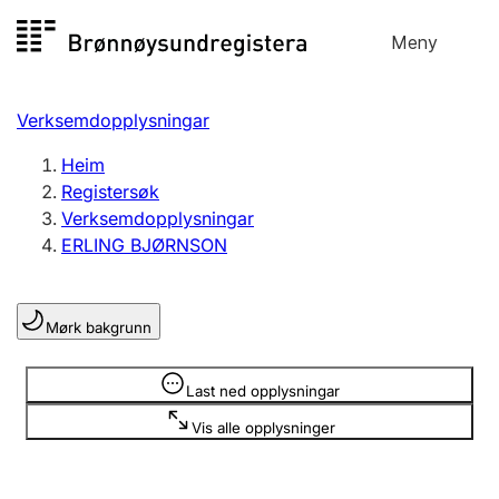
Hopp
Meny
Registersøk
til
Søk
Velg språk
innhald
Verksemdopplysningar
Aksjeselskap
Registrere, endre, slette
Heim
Registersøk
Verksemdopplysningar
Enkeltpersonføretak
ERLING BJØRNSON
Registrere, endre, slette
Mørk bakgrunn
Lag og foreining
Registrere, endre, slette
Opplysninger er skjult
Last ned opplysningar
Vis alle opplysninger
Fleire organisasjonsformer