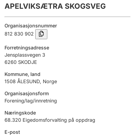
APELVIKSÆTRA SKOGSVEG
Årsrekneskap
Innsending og forseinkingsgebyr
Organisasjonsnummer
812 830 902
Tinglysing
Forretningsadresse
Jensplassvegen 3
6260
SKODJE
Jeger
Betaling og jegeravgiftskort
Kommune, land
1508
ÅLESUND
,
Norge
Ektepaktrettleiaren
Organisasjonsform
Forening/lag/innretning
Næringskode
Andre tema
68.320
Eigedomsforvalting på oppdrag
E-post