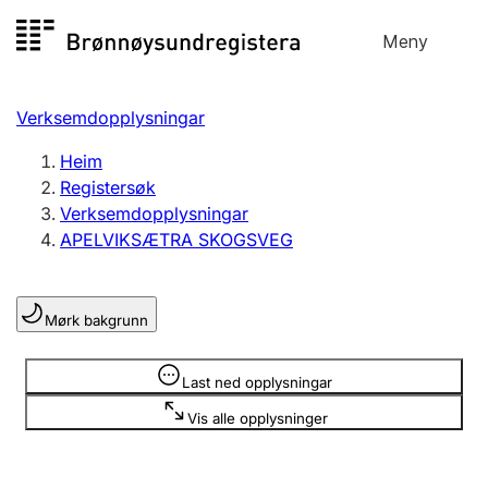
Hopp
Meny
Registersøk
til
Søk
Velg språk
innhald
Verksemdopplysningar
Aksjeselskap
Registrere, endre, slette
Heim
Registersøk
Verksemdopplysningar
Enkeltpersonføretak
APELVIKSÆTRA SKOGSVEG
Registrere, endre, slette
Mørk bakgrunn
Lag og foreining
Registrere, endre, slette
Opplysninger er skjult
Last ned opplysningar
Vis alle opplysninger
Fleire organisasjonsformer