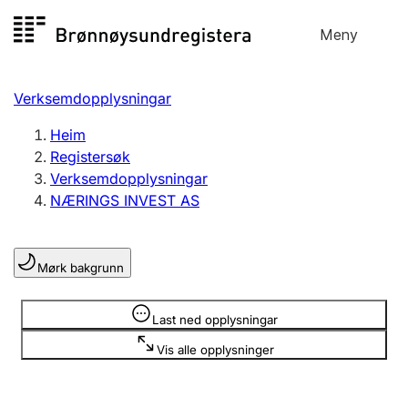
Hopp
Meny
Registersøk
til
Søk
Velg språk
innhald
Verksemdopplysningar
Aksjeselskap
Registrere, endre, slette
Heim
Registersøk
Verksemdopplysningar
Enkeltpersonføretak
NÆRINGS INVEST AS
Registrere, endre, slette
Mørk bakgrunn
Lag og foreining
Registrere, endre, slette
Opplysninger er skjult
Last ned opplysningar
Vis alle opplysninger
Fleire organisasjonsformer