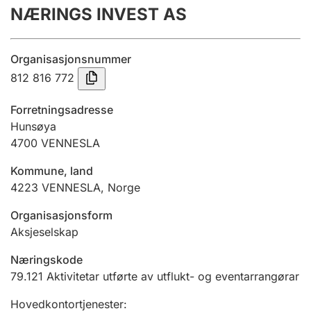
NÆRINGS INVEST AS
Årsrekneskap
Innsending og forseinkingsgebyr
Organisasjonsnummer
812 816 772
Tinglysing
Forretningsadresse
Hunsøya
4700
VENNESLA
Jeger
Betaling og jegeravgiftskort
Kommune, land
4223
VENNESLA
,
Norge
Ektepaktrettleiaren
Organisasjonsform
Aksjeselskap
Næringskode
Andre tema
79.121
Aktivitetar utførte av utflukt- og eventarrangørar
Hovedkontortjenester
: