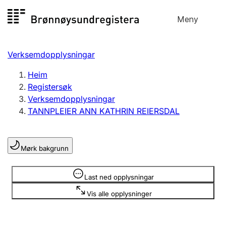
Hopp
Meny
Registersøk
til
Søk
Velg språk
innhald
Verksemdopplysningar
Aksjeselskap
Registrere, endre, slette
Heim
Registersøk
Verksemdopplysningar
Enkeltpersonføretak
TANNPLEIER ANN KATHRIN REIERSDAL
Registrere, endre, slette
Mørk bakgrunn
Lag og foreining
Registrere, endre, slette
Opplysninger er skjult
Last ned opplysningar
Vis alle opplysninger
Fleire organisasjonsformer