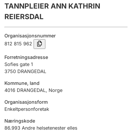
TANNPLEIER ANN KATHRIN
Årsrekneskap
REIERSDAL
Innsending og forseinkingsgebyr
Organisasjonsnummer
Tinglysing
812 815 962
Forretningsadresse
Jeger
Sofies gate 1
Betaling og jegeravgiftskort
3750
DRANGEDAL
Kommune, land
4016
DRANGEDAL
,
Norge
Ektepaktrettleiaren
Organisasjonsform
Enkeltpersonforetak
Andre tema
Næringskode
86.993
Andre helsetenester elles