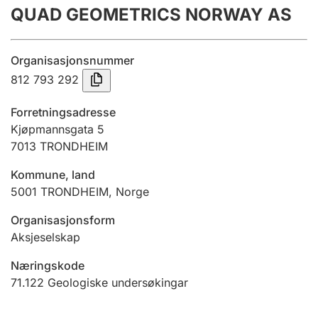
QUAD GEOMETRICS NORWAY AS
Årsrekneskap
Innsending og forseinkingsgebyr
Organisasjonsnummer
812 793 292
Tinglysing
Forretningsadresse
Kjøpmannsgata 5
7013
TRONDHEIM
Jeger
Betaling og jegeravgiftskort
Kommune, land
5001
TRONDHEIM
,
Norge
Ektepaktrettleiaren
Organisasjonsform
Aksjeselskap
Næringskode
Andre tema
71.122
Geologiske undersøkingar