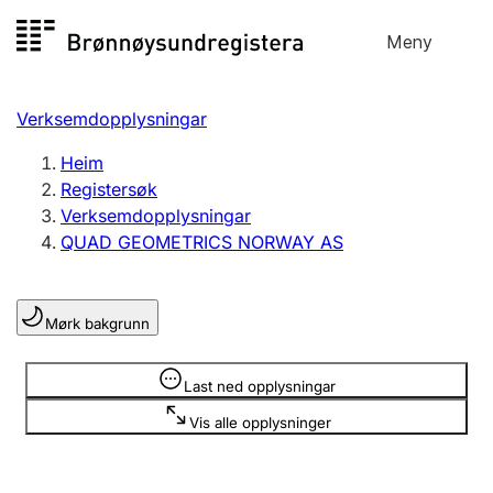
Hopp
Meny
Registersøk
til
Søk
Velg språk
innhald
Verksemdopplysningar
Aksjeselskap
Registrere, endre, slette
Heim
Registersøk
Verksemdopplysningar
Enkeltpersonføretak
QUAD GEOMETRICS NORWAY AS
Registrere, endre, slette
Mørk bakgrunn
Lag og foreining
Registrere, endre, slette
Opplysninger er skjult
Last ned opplysningar
Vis alle opplysninger
Fleire organisasjonsformer