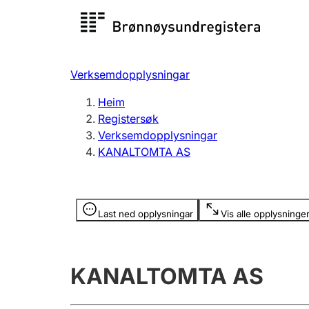
Registersøk
Aksjesel
Registrer
Verksemdopplysningar
Lag og foreining
Fleire
Heim
Registrere, endre, slette
organisa
Registersøk
Verksemdopplysningar
KANALTOMTA AS
Tinglysing
Jeger
Betaling 
Opplysninger er skjult
Last ned opplysningar
Vis alle opplysninge
Andre tema
KANALTOMTA AS