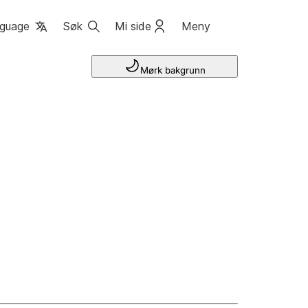
guage
Søk
Mi side
Meny
Mørk bakgrunn