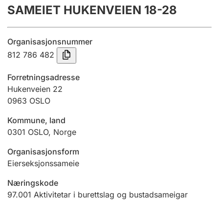
SAMEIET HUKENVEIEN 18-28
Årsrekneskap
Innsending og forseinkingsgebyr
Organisasjonsnummer
812 786 482
Tinglysing
Forretningsadresse
Hukenveien 22
0963
OSLO
Jeger
Betaling og jegeravgiftskort
Kommune, land
0301
OSLO
,
Norge
Ektepaktrettleiaren
Organisasjonsform
Eierseksjonssameie
Næringskode
Andre tema
97.001
Aktivitetar i burettslag og bustadsameigar