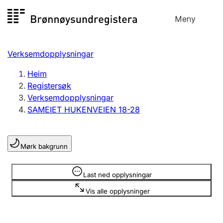
Hopp
Meny
Registersøk
til
Søk
Velg språk
innhald
Verksemdopplysningar
Aksjeselskap
Registrere, endre, slette
Heim
Registersøk
Verksemdopplysningar
Enkeltpersonføretak
SAMEIET HUKENVEIEN 18-28
Registrere, endre, slette
Mørk bakgrunn
Lag og foreining
Registrere, endre, slette
Opplysninger er skjult
Last ned opplysningar
Vis alle opplysninger
Fleire organisasjonsformer