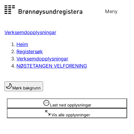
Hopp
Meny
Registersøk
til
Søk
Velg språk
innhald
Verksemdopplysningar
Aksjeselskap
Registrere, endre, slette
Heim
Registersøk
Verksemdopplysningar
Enkeltpersonføretak
NØSTETANGEN VELFORENING
Registrere, endre, slette
Mørk bakgrunn
Lag og foreining
Registrere, endre, slette
Opplysninger er skjult
Last ned opplysningar
Vis alle opplysninger
Fleire organisasjonsformer