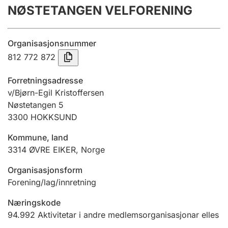
NØSTETANGEN VELFORENING
Årsrekneskap
Innsending og forseinkingsgebyr
Organisasjonsnummer
812 772 872
Tinglysing
Forretningsadresse
v/Bjørn-Egil Kristoffersen
Nøstetangen 5
Jeger
3300
HOKKSUND
Betaling og jegeravgiftskort
Kommune, land
3314
ØVRE EIKER
,
Norge
Ektepaktrettleiaren
Organisasjonsform
Forening/lag/innretning
Andre tema
Næringskode
94.992
Aktivitetar i andre medlemsorganisasjonar elles