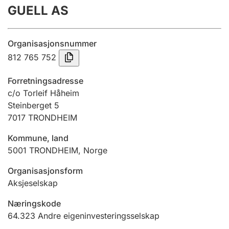
GUELL AS
Årsrekneskap
Innsending og forseinkingsgebyr
Organisasjonsnummer
812 765 752
Tinglysing
Forretningsadresse
c/o Torleif Håheim
Steinberget 5
Jeger
7017
TRONDHEIM
Betaling og jegeravgiftskort
Kommune, land
5001
TRONDHEIM
,
Norge
Ektepaktrettleiaren
Organisasjonsform
Aksjeselskap
Andre tema
Næringskode
64.323
Andre eigeninvesteringsselskap