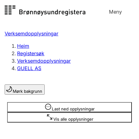
Hopp
Meny
Registersøk
til
Søk
Velg språk
innhald
Verksemdopplysningar
Aksjeselskap
Registrere, endre, slette
Heim
Registersøk
Verksemdopplysningar
Enkeltpersonføretak
GUELL AS
Registrere, endre, slette
Mørk bakgrunn
Lag og foreining
Registrere, endre, slette
Opplysninger er skjult
Last ned opplysningar
Vis alle opplysninger
Fleire organisasjonsformer