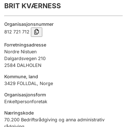
BRIT KVÆRNESS
Årsrekneskap
Innsending og forseinkingsgebyr
Organisasjonsnummer
812 721 712
Tinglysing
Forretningsadresse
Nordre Nistuen
Dalgardsvegen 210
Jeger
2584
DALHOLEN
Betaling og jegeravgiftskort
Kommune, land
3429
FOLLDAL
,
Norge
Ektepaktrettleiaren
Organisasjonsform
Enkeltpersonforetak
Andre tema
Næringskode
70.200
Bedriftsrådgiving og anna administrativ
rådgiving