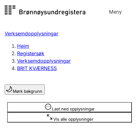
Hopp
Meny
Registersøk
til
Søk
Velg språk
innhald
Verksemdopplysningar
Aksjeselskap
Registrere, endre, slette
Heim
Registersøk
Verksemdopplysningar
Enkeltpersonføretak
BRIT KVÆRNESS
Registrere, endre, slette
Mørk bakgrunn
Lag og foreining
Registrere, endre, slette
Opplysninger er skjult
Last ned opplysningar
Vis alle opplysninger
Fleire organisasjonsformer