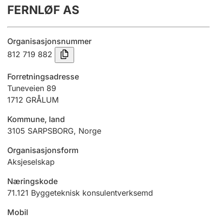
FERNLØF AS
Årsrekneskap
Innsending og forseinkingsgebyr
Organisasjonsnummer
812 719 882
Tinglysing
Forretningsadresse
Tuneveien 89
1712
GRÅLUM
Jeger
Betaling og jegeravgiftskort
Kommune, land
3105
SARPSBORG
,
Norge
Ektepaktrettleiaren
Organisasjonsform
Aksjeselskap
Næringskode
Andre tema
71.121
Byggeteknisk konsulentverksemd
Mobil