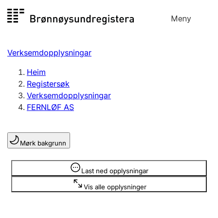
Hopp
Meny
Registersøk
til
Søk
Velg språk
innhald
Verksemdopplysningar
Aksjeselskap
Registrere, endre, slette
Heim
Registersøk
Verksemdopplysningar
Enkeltpersonføretak
FERNLØF AS
Registrere, endre, slette
Mørk bakgrunn
Lag og foreining
Registrere, endre, slette
Opplysninger er skjult
Last ned opplysningar
Vis alle opplysninger
Fleire organisasjonsformer