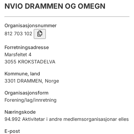
NVIO DRAMMEN OG OMEGN
Årsrekneskap
Innsending og forseinkingsgebyr
Organisasjonsnummer
812 703 102
Tinglysing
Forretningsadresse
Marsfeltet 4
3055
KROKSTADELVA
Jeger
Betaling og jegeravgiftskort
Kommune, land
3301
DRAMMEN
,
Norge
Ektepaktrettleiaren
Organisasjonsform
Forening/lag/innretning
Næringskode
Andre tema
94.992
Aktivitetar i andre medlemsorganisasjonar elles
E-post