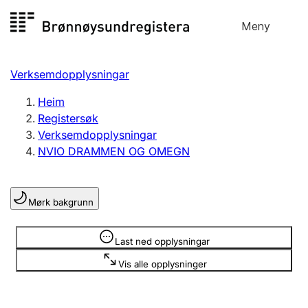
Hopp
Meny
Registersøk
til
Søk
Velg språk
innhald
Verksemdopplysningar
Aksjeselskap
Registrere, endre, slette
Heim
Registersøk
Verksemdopplysningar
Enkeltpersonføretak
NVIO DRAMMEN OG OMEGN
Registrere, endre, slette
Mørk bakgrunn
Lag og foreining
Registrere, endre, slette
Opplysninger er skjult
Last ned opplysningar
Vis alle opplysninger
Fleire organisasjonsformer