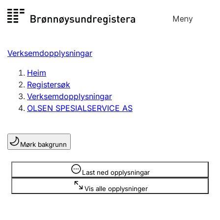
Hopp
Meny
Registersøk
til
Søk
Velg språk
innhald
Verksemdopplysningar
Aksjeselskap
Registrere, endre, slette
Heim
Registersøk
Verksemdopplysningar
Enkeltpersonføretak
OLSEN SPESIALSERVICE AS
Registrere, endre, slette
Mørk bakgrunn
Lag og foreining
Registrere, endre, slette
Opplysninger er skjult
Last ned opplysningar
Vis alle opplysninger
Fleire organisasjonsformer