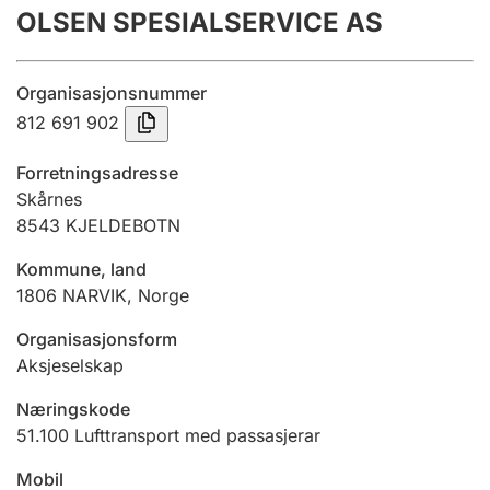
OLSEN SPESIALSERVICE AS
Årsrekneskap
Innsending og forseinkingsgebyr
Organisasjonsnummer
812 691 902
Tinglysing
Forretningsadresse
Skårnes
8543
KJELDEBOTN
Jeger
Betaling og jegeravgiftskort
Kommune, land
1806
NARVIK
,
Norge
Ektepaktrettleiaren
Organisasjonsform
Aksjeselskap
Næringskode
Andre tema
51.100
Lufttransport med passasjerar
Mobil