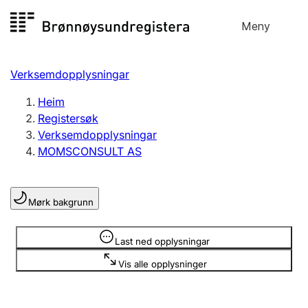
Hopp
Meny
Registersøk
til
Søk
Velg språk
innhald
Verksemdopplysningar
Aksjeselskap
Registrere, endre, slette
Heim
Registersøk
Verksemdopplysningar
Enkeltpersonføretak
MOMSCONSULT AS
Registrere, endre, slette
Mørk bakgrunn
Lag og foreining
Registrere, endre, slette
Opplysninger er skjult
Last ned opplysningar
Vis alle opplysninger
Fleire organisasjonsformer