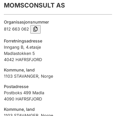
MOMSCONSULT AS
Årsrekneskap
Innsending og forseinkingsgebyr
Organisasjonsnummer
812 663 062
Tinglysing
Forretningsadresse
Inngang B, 4.etasje
Madlastokken 5
Jeger
4042
HAFRSFJORD
Betaling og jegeravgiftskort
Kommune, land
1103
STAVANGER
,
Norge
Ektepaktrettleiaren
Postadresse
Postboks 499 Madla
4090
HAFRSFJORD
Andre tema
Kommune, land
1103
STAVANGER
,
Norge