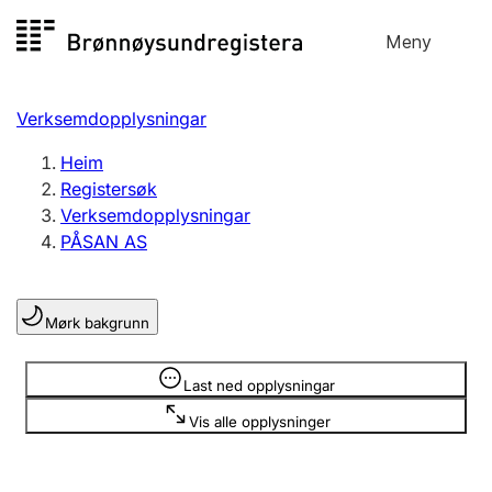
Hopp
Meny
Registersøk
til
Søk
Velg språk
innhald
Verksemdopplysningar
Aksjeselskap
Registrere, endre, slette
Heim
Registersøk
Verksemdopplysningar
Enkeltpersonføretak
PÅSAN AS
Registrere, endre, slette
Mørk bakgrunn
Lag og foreining
Registrere, endre, slette
Opplysninger er skjult
Last ned opplysningar
Vis alle opplysninger
Fleire organisasjonsformer