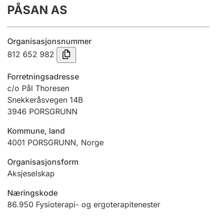
PÅSAN AS
Årsrekneskap
Innsending og forseinkingsgebyr
Organisasjonsnummer
812 652 982
Tinglysing
Forretningsadresse
c/o Pål Thoresen
Snekkeråsvegen 14B
Jeger
3946
PORSGRUNN
Betaling og jegeravgiftskort
Kommune, land
4001
PORSGRUNN
,
Norge
Ektepaktrettleiaren
Organisasjonsform
Aksjeselskap
Andre tema
Næringskode
86.950
Fysioterapi- og ergoterapitenester