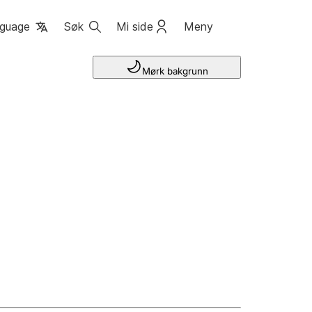
guage
Søk
Mi side
Meny
Mørk bakgrunn