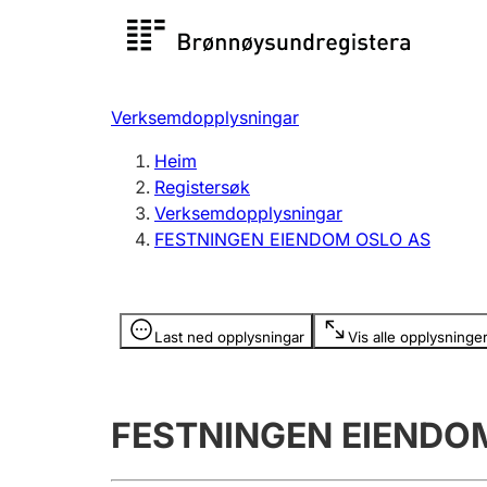
Registersøk
Aksjesel
Registrer
Verksemdopplysningar
Lag og foreining
Fleire
Heim
Registrere, endre, slette
organisa
Registersøk
Verksemdopplysningar
FESTNINGEN EIENDOM OSLO AS
Tinglysing
Jeger
Betaling 
Opplysninger er skjult
Last ned opplysningar
Vis alle opplysninge
Andre tema
FESTNINGEN EIENDO