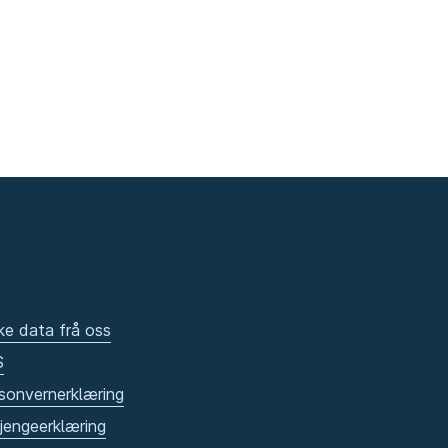
ke data frå oss
S
sonvernerklæring
gjengeerklæring