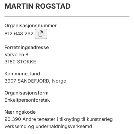
MARTIN ROGSTAD
Årsrekneskap
Innsending og forseinkingsgebyr
Organisasjonsnummer
812 648 292
Tinglysing
Forretningsadresse
Varveien 8
3160
STOKKE
Jeger
Betaling og jegeravgiftskort
Kommune, land
3907
SANDEFJORD
,
Norge
Ektepaktrettleiaren
Organisasjonsform
Enkeltpersonforetak
Næringskode
Andre tema
90.390
Andre tenester i tilknyting til kunstnarleg
verksemd og underhaldningsverksemd