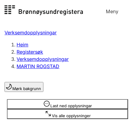
Hopp
Meny
Registersøk
til
Søk
Velg språk
innhald
Verksemdopplysningar
Aksjeselskap
Registrere, endre, slette
Heim
Registersøk
Verksemdopplysningar
Enkeltpersonføretak
MARTIN ROGSTAD
Registrere, endre, slette
Mørk bakgrunn
Lag og foreining
Registrere, endre, slette
Opplysninger er skjult
Last ned opplysningar
Vis alle opplysninger
Fleire organisasjonsformer