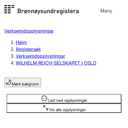
Hopp
Meny
Registersøk
til
Søk
Velg språk
innhald
Verksemdopplysningar
Aksjeselskap
Registrere, endre, slette
Heim
Registersøk
Verksemdopplysningar
Enkeltpersonføretak
WILHELM REICH-SELSKAPET I OSLO
Registrere, endre, slette
Mørk bakgrunn
Lag og foreining
Registrere, endre, slette
Opplysninger er skjult
Last ned opplysningar
Vis alle opplysninger
Fleire organisasjonsformer