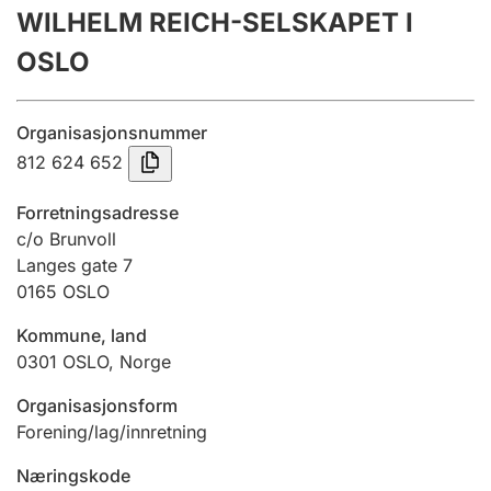
WILHELM REICH-SELSKAPET I
Årsrekneskap
OSLO
Innsending og forseinkingsgebyr
Organisasjonsnummer
Tinglysing
812 624 652
Forretningsadresse
Jeger
c/o Brunvoll
Betaling og jegeravgiftskort
Langes gate 7
0165
OSLO
Kommune, land
Ektepaktrettleiaren
0301
OSLO
,
Norge
Organisasjonsform
Andre tema
Forening/lag/innretning
Næringskode