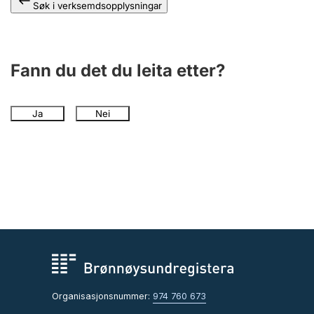
Søk i verksemdsopplysningar
Fann du det du leita etter?
Ja
Nei
Organisasjonsnummer:
974 760 673