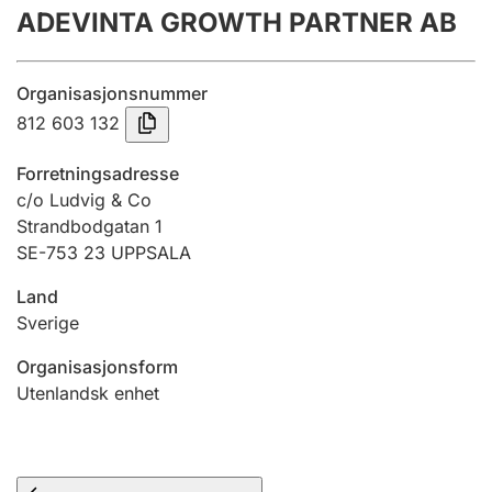
ADEVINTA GROWTH PARTNER AB
Årsrekneskap
Innsending og forseinkingsgebyr
Organisasjonsnummer
812 603 132
Tinglysing
Forretningsadresse
c/o Ludvig & Co
Strandbodgatan 1
Jeger
SE-753 23 UPPSALA
Betaling og jegeravgiftskort
Land
Sverige
Ektepaktrettleiaren
Organisasjonsform
Utenlandsk enhet
Andre tema