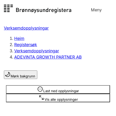
Hopp
Meny
Registersøk
til
Søk
Velg språk
innhald
Verksemdopplysningar
Aksjeselskap
Registrere, endre, slette
Heim
Registersøk
Verksemdopplysningar
Enkeltpersonføretak
ADEVINTA GROWTH PARTNER AB
Registrere, endre, slette
Mørk bakgrunn
Lag og foreining
Registrere, endre, slette
Opplysninger er skjult
Last ned opplysningar
Vis alle opplysninger
Fleire organisasjonsformer