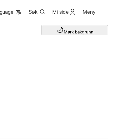
guage
Søk
Mi side
Meny
Mørk bakgrunn