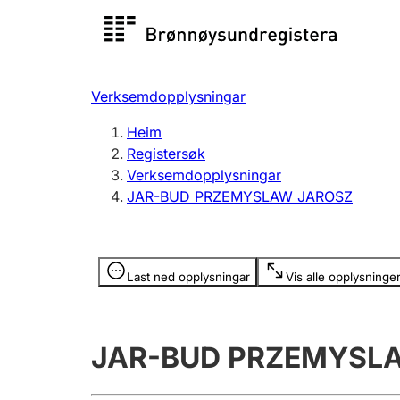
Registersøk
Aksjesel
Registrer
Verksemdopplysningar
Lag og foreining
Fleire
Heim
Registrere, endre, slette
organisa
Registersøk
Verksemdopplysningar
JAR-BUD PRZEMYSLAW JAROSZ
Tinglysing
Jeger
Betaling 
Opplysninger er skjult
Last ned opplysningar
Vis alle opplysninge
Andre tema
JAR-BUD PRZEMYSL