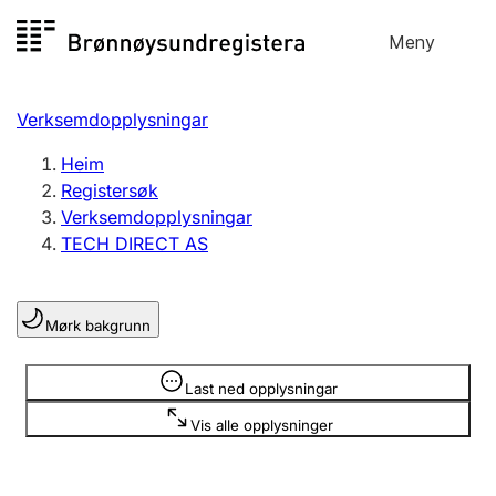
Hopp
Meny
Registersøk
til
Søk
Velg språk
innhald
Verksemdopplysningar
Aksjeselskap
Registrere, endre, slette
Heim
Registersøk
Verksemdopplysningar
Enkeltpersonføretak
TECH DIRECT AS
Registrere, endre, slette
Mørk bakgrunn
Lag og foreining
Registrere, endre, slette
Opplysninger er skjult
Last ned opplysningar
Vis alle opplysninger
Fleire organisasjonsformer