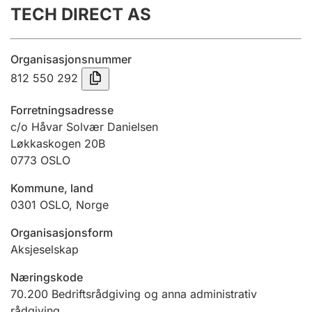
TECH DIRECT AS
Årsrekneskap
Innsending og forseinkingsgebyr
Organisasjonsnummer
812 550 292
Tinglysing
Forretningsadresse
c/o Håvar Solvær Danielsen
Løkkaskogen 20B
Jeger
0773
OSLO
Betaling og jegeravgiftskort
Kommune, land
0301
OSLO
,
Norge
Ektepaktrettleiaren
Organisasjonsform
Aksjeselskap
Andre tema
Næringskode
70.200
Bedriftsrådgiving og anna administrativ
rådgiving