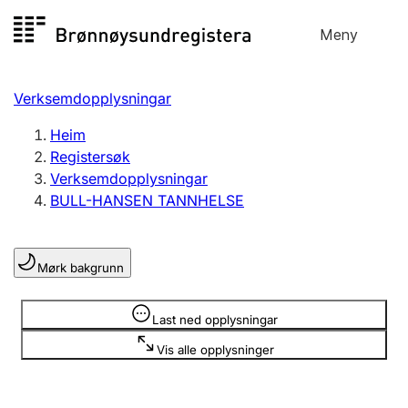
Hopp
Meny
Registersøk
til
Søk
Velg språk
innhald
Verksemdopplysningar
Aksjeselskap
Registrere, endre, slette
Heim
Registersøk
Verksemdopplysningar
Enkeltpersonføretak
BULL-HANSEN TANNHELSE
Registrere, endre, slette
Mørk bakgrunn
Lag og foreining
Registrere, endre, slette
Opplysninger er skjult
Last ned opplysningar
Vis alle opplysninger
Fleire organisasjonsformer