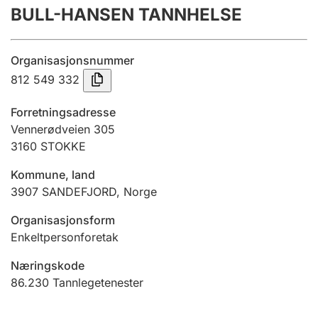
BULL-HANSEN TANNHELSE
Årsrekneskap
Innsending og forseinkingsgebyr
Organisasjonsnummer
812 549 332
Tinglysing
Forretningsadresse
Vennerødveien 305
3160
STOKKE
Jeger
Betaling og jegeravgiftskort
Kommune, land
3907
SANDEFJORD
,
Norge
Ektepaktrettleiaren
Organisasjonsform
Enkeltpersonforetak
Næringskode
Andre tema
86.230
Tannlegetenester