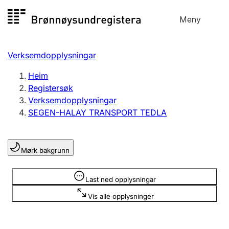
Hopp
Meny
Registersøk
til
Søk
Velg språk
innhald
Verksemdopplysningar
Aksjeselskap
Registrere, endre, slette
Heim
Registersøk
Verksemdopplysningar
Enkeltpersonføretak
SEGEN-HALAY TRANSPORT TEDLA
Registrere, endre, slette
Mørk bakgrunn
Lag og foreining
Registrere, endre, slette
Opplysninger er skjult
Last ned opplysningar
Vis alle opplysninger
Fleire organisasjonsformer