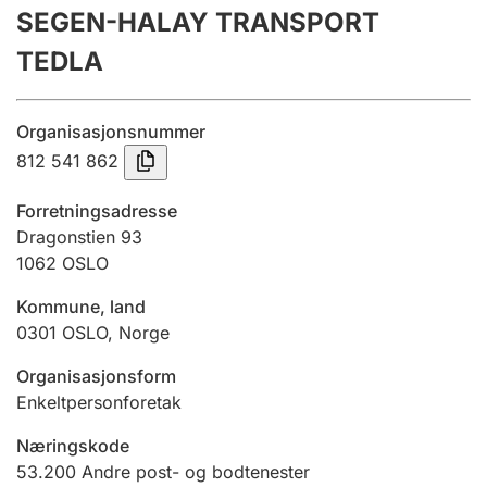
SEGEN-HALAY TRANSPORT
Årsrekneskap
TEDLA
Innsending og forseinkingsgebyr
Organisasjonsnummer
Tinglysing
812 541 862
Forretningsadresse
Jeger
Dragonstien 93
Betaling og jegeravgiftskort
1062
OSLO
Kommune, land
0301
OSLO
,
Norge
Ektepaktrettleiaren
Organisasjonsform
Enkeltpersonforetak
Andre tema
Næringskode
53.200
Andre post- og bodtenester