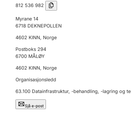
812 536 982
Myrane 14
6718
DEKNEPOLLEN
4602
KINN
,
Norge
Postboks 294
6700
MÅLØY
4602
KINN
,
Norge
Organisasjonsledd
63.100
Datainfrastruktur, -behandling, -lagring og ten
Sjå e-post