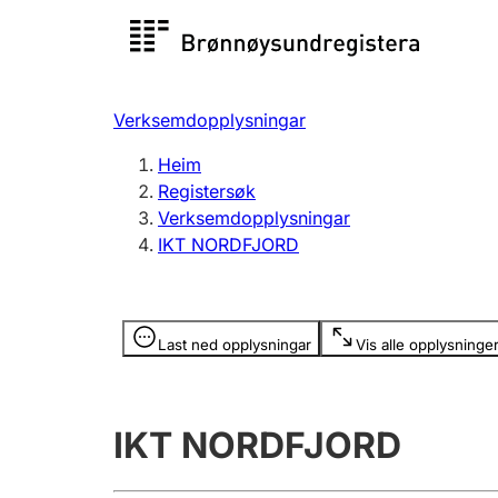
Registersøk
Aksjesel
Registrer
Verksemdopplysningar
Lag og foreining
Fleire
Heim
Registrere, endre, slette
organisa
Registersøk
Verksemdopplysningar
IKT NORDFJORD
Tinglysing
Jeger
Betaling 
Opplysninger er skjult
Last ned opplysningar
Vis alle opplysninge
Andre tema
IKT NORDFJORD