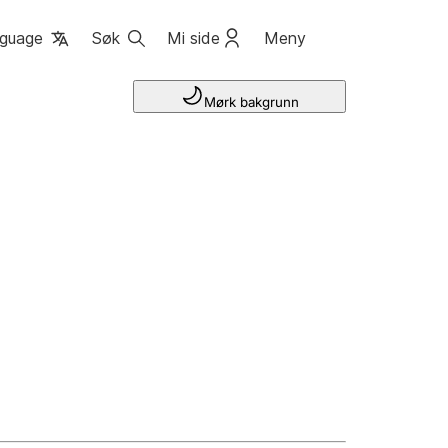
guage
Søk
Mi side
Meny
Mørk bakgrunn