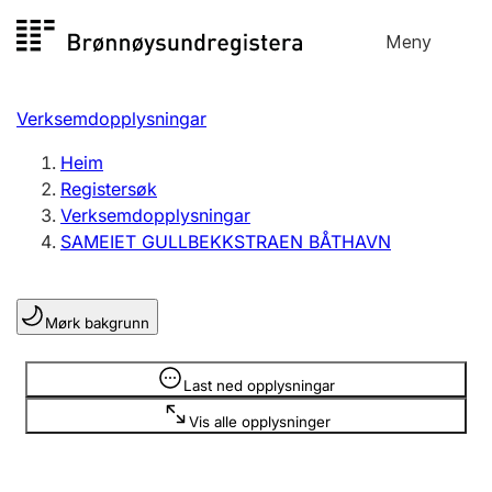
Hopp
Meny
Registersøk
til
Søk
Velg språk
innhald
Verksemdopplysningar
Aksjeselskap
Registrere, endre, slette
Heim
Registersøk
Verksemdopplysningar
Enkeltpersonføretak
SAMEIET GULLBEKKSTRAEN BÅTHAVN
Registrere, endre, slette
Mørk bakgrunn
Lag og foreining
Registrere, endre, slette
Opplysninger er skjult
Last ned opplysningar
Vis alle opplysninger
Fleire organisasjonsformer