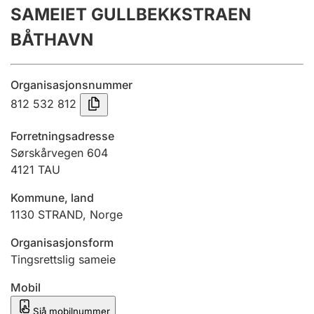
SAMEIET GULLBEKKSTRAEN
Årsrekneskap
BÅTHAVN
Innsending og forseinkingsgebyr
Organisasjonsnummer
Tinglysing
812 532 812
Forretningsadresse
Jeger
Sørskårvegen 604
Betaling og jegeravgiftskort
4121
TAU
Kommune, land
1130
STRAND
,
Norge
Ektepaktrettleiaren
Organisasjonsform
Tingsrettslig sameie
Andre tema
Mobil
Sjå mobilnummer