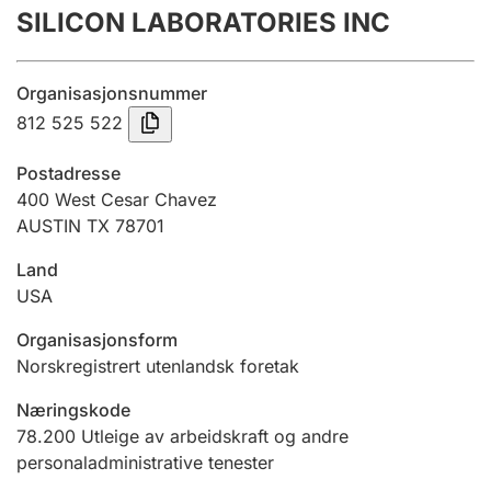
SILICON LABORATORIES INC
Årsrekneskap
Innsending og forseinkingsgebyr
Organisasjonsnummer
812 525 522
Tinglysing
Postadresse
400 West Cesar Chavez
AUSTIN TX 78701
Jeger
Betaling og jegeravgiftskort
Land
USA
Ektepaktrettleiaren
Organisasjonsform
Norskregistrert utenlandsk foretak
Næringskode
Andre tema
78.200
Utleige av arbeidskraft og andre
personaladministrative tenester