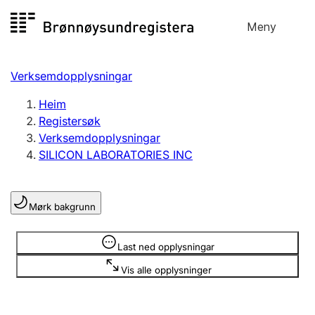
Hopp
Meny
Registersøk
til
Søk
Velg språk
innhald
Verksemdopplysningar
Aksjeselskap
Registrere, endre, slette
Heim
Registersøk
Verksemdopplysningar
Enkeltpersonføretak
SILICON LABORATORIES INC
Registrere, endre, slette
Mørk bakgrunn
Lag og foreining
Registrere, endre, slette
Opplysninger er skjult
Last ned opplysningar
Vis alle opplysninger
Fleire organisasjonsformer