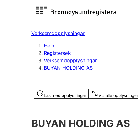
Registersøk
Aksjesel
Registrer
Verksemdopplysningar
Lag og foreining
Fleire
Heim
Registrere, endre, slette
organisa
Registersøk
Verksemdopplysningar
BUYAN HOLDING AS
Tinglysing
Jeger
Betaling 
Opplysninger er skjult
Last ned opplysningar
Vis alle opplysninge
Andre tema
BUYAN HOLDING AS