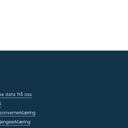
ke data frå oss
S
sonvernerklæring
gjengeerklæring