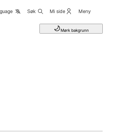
guage
Søk
Mi side
Meny
Mørk bakgrunn