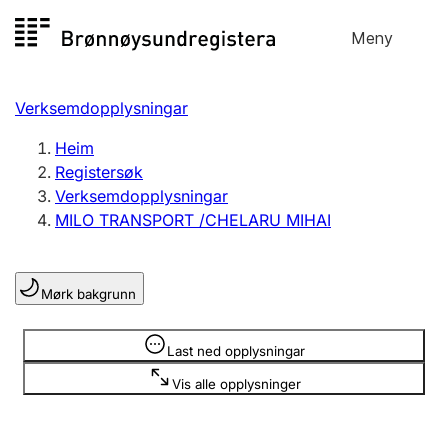
Hopp
Meny
Registersøk
til
Søk
Velg språk
innhald
Verksemdopplysningar
Aksjeselskap
Registrere, endre, slette
Heim
Registersøk
Verksemdopplysningar
Enkeltpersonføretak
MILO TRANSPORT /CHELARU MIHAI
Registrere, endre, slette
Mørk bakgrunn
Lag og foreining
Registrere, endre, slette
Opplysninger er skjult
Last ned opplysningar
Vis alle opplysninger
Fleire organisasjonsformer