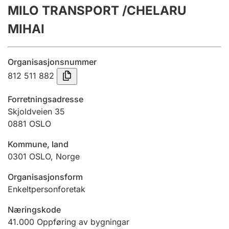
MILO TRANSPORT /CHELARU
Årsrekneskap
MIHAI
Innsending og forseinkingsgebyr
Organisasjonsnummer
Tinglysing
812 511 882
Forretningsadresse
Jeger
Skjoldveien 35
Betaling og jegeravgiftskort
0881
OSLO
Kommune, land
0301
OSLO
,
Norge
Ektepaktrettleiaren
Organisasjonsform
Enkeltpersonforetak
Andre tema
Næringskode
41.000
Oppføring av bygningar