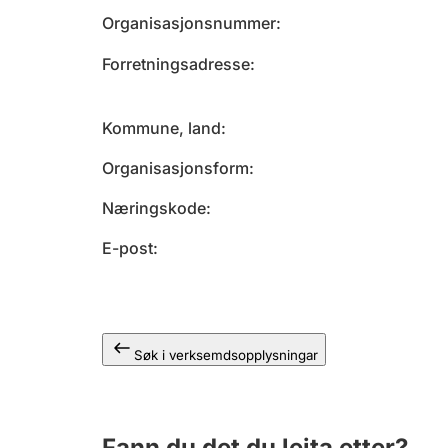
Organisasjonsnummer
Forretningsadresse
Kommune, land
Organisasjonsform
Næringskode
E-post
Søk i verksemdsopplysningar
Fann du det du leita etter?