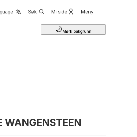
guage
Søk
Mi side
Meny
Mørk bakgrunn
HE WANGENSTEEN