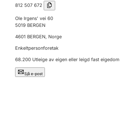
812 507 672
Ole Irgens' vei 60
5019
BERGEN
4601
BERGEN
,
Norge
Enkeltpersonforetak
68.200
Utleige av eigen eller leigd fast eigedom
Sjå e-post