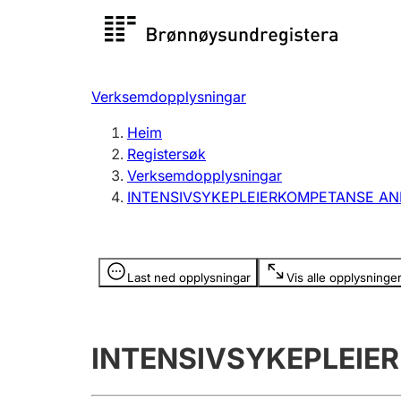
Registersøk
Aksjesel
Registrer
Verksemdopplysningar
Lag og foreining
Fleire
Heim
Registrere, endre, slette
organisa
Registersøk
Verksemdopplysningar
INTENSIVSYKEPLEIERKOMPETANSE A
Tinglysing
Jeger
Betaling 
Opplysninger er skjult
Last ned opplysningar
Vis alle opplysninge
Andre tema
INTENSIVSYKEPLEI