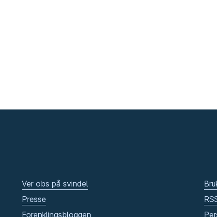
Ver obs på svindel
Bru
Presse
RS
Forenklingsbloggen
Per