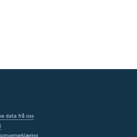
ke data frå oss
S
sonvernerklæring