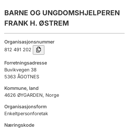
Årsrekneskap
BARNE OG UNGDOMSHJELPEREN
Innsending og forseinkingsgebyr
FRANK H. ØSTREM
Tinglysing
Organisasjonsnummer
812 491 202
Jeger
Forretningsadresse
Betaling og jegeravgiftskort
Buvikvegen 38
5363
ÅGOTNES
Kommune, land
Ektepaktrettleiaren
4626
ØYGARDEN
,
Norge
Organisasjonsform
Andre tema
Enkeltpersonforetak
Næringskode