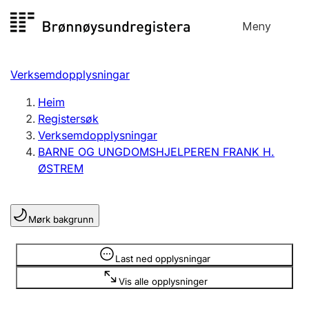
Hopp
Meny
Registersøk
til
Søk
Velg språk
innhald
Verksemdopplysningar
Aksjeselskap
Registrere, endre, slette
Heim
Registersøk
Verksemdopplysningar
Enkeltpersonføretak
BARNE OG UNGDOMSHJELPEREN FRANK H.
Registrere, endre, slette
ØSTREM
Lag og foreining
Mørk bakgrunn
Registrere, endre, slette
Opplysninger er skjult
Last ned opplysningar
Fleire organisasjonsformer
Vis alle opplysninger