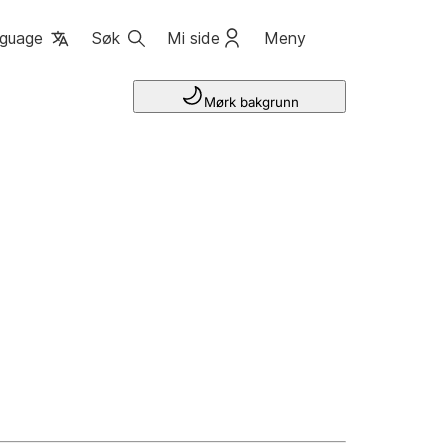
guage
Søk
Mi side
Meny
Mørk bakgrunn