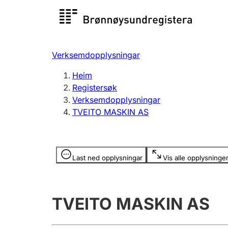
Registersøk
Aksjesel
Registrer
Verksemdopplysningar
Lag og foreining
Fleire
Heim
Registrere, endre, slette
organisa
Registersøk
Verksemdopplysningar
TVEITO MASKIN AS
Tinglysing
Jeger
Betaling 
Opplysninger er skjult
Last ned opplysningar
Vis alle opplysninge
Andre tema
TVEITO MASKIN AS