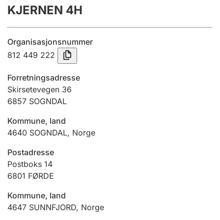
KJERNEN 4H
Årsrekneskap
Innsending og forseinkingsgebyr
Organisasjonsnummer
812 449 222
Tinglysing
Forretningsadresse
Skirsetevegen 36
6857
SOGNDAL
Jeger
Betaling og jegeravgiftskort
Kommune, land
4640
SOGNDAL
,
Norge
Ektepaktrettleiaren
Postadresse
Postboks 14
6801
FØRDE
Andre tema
Kommune, land
4647
SUNNFJORD
,
Norge