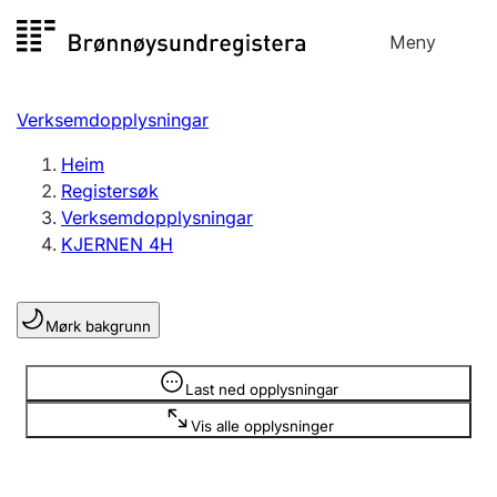
Hopp
Meny
Registersøk
til
Søk
Velg språk
innhald
Verksemdopplysningar
Aksjeselskap
Registrere, endre, slette
Heim
Registersøk
Verksemdopplysningar
Enkeltpersonføretak
KJERNEN 4H
Registrere, endre, slette
Mørk bakgrunn
Lag og foreining
Registrere, endre, slette
Opplysninger er skjult
Last ned opplysningar
Vis alle opplysninger
Fleire organisasjonsformer