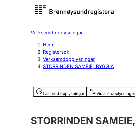
Registersøk
Aksjesel
Registrer
Verksemdopplysningar
Lag og foreining
Fleire
Heim
Registrere, endre, slette
organisa
Registersøk
Verksemdopplysningar
STORRINDEN SAMEIE, BYGG A
Tinglysing
Jeger
Betaling 
Opplysninger er skjult
Last ned opplysningar
Vis alle opplysninge
Andre tema
STORRINDEN SAMEIE,