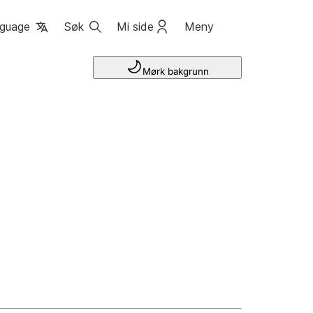
guage
Søk
Mi side
Meny
Mørk bakgrunn