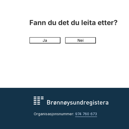
Fann du det du leita etter?
Ja
Nei
Organisasjonsnummer:
974 760 673