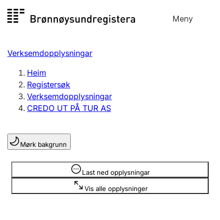
Hopp
Meny
Registersøk
til
Søk
Velg språk
innhald
Verksemdopplysningar
Aksjeselskap
Registrere, endre, slette
Heim
Registersøk
Verksemdopplysningar
Enkeltpersonføretak
CREDO UT PÅ TUR AS
Registrere, endre, slette
Mørk bakgrunn
Lag og foreining
Registrere, endre, slette
Opplysninger er skjult
Last ned opplysningar
Vis alle opplysninger
Fleire organisasjonsformer