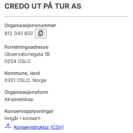
CREDO UT PÅ TUR AS
Årsrekneskap
Innsending og forseinkingsgebyr
Organisasjonsnummer
812 343 602
Tinglysing
Forretningsadresse
Observatoriegata 1B
0254
OSLO
Jeger
Betaling og jegeravgiftskort
Kommune, land
0301
OSLO
,
Norge
Ektepaktrettleiaren
Organisasjonsform
Aksjeselskap
Konsernopplysningar
Andre tema
Inngår i konsern
Konsernstruktur (CSV)